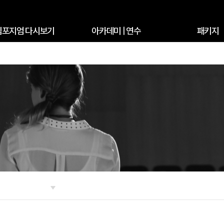
심포지엄 다시보기
아카데미 | 연수
패키지
전체보기
전체보기
패키지
세종스포츠 컨퍼런스
한국운동영양학회
명지병원 심포지엄
대한건강운동관리사협회
농구의학 컨퍼런스
KACEP전문운동사회
건국대병원 심포지엄
대한운동학회