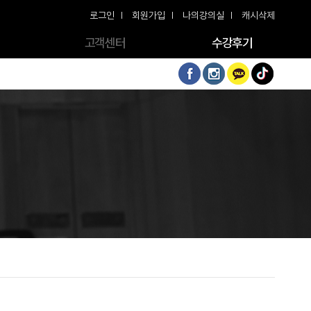
로그인
회원가입
나의강의실
캐시삭제
고객센터
수강후기
공지사항
수강후기
문의게시판
강의내용 1:1 질문하기
자주묻는질문
모바일 이용안내
동영상 해결방법
동영상 재생환경
CONTACT US